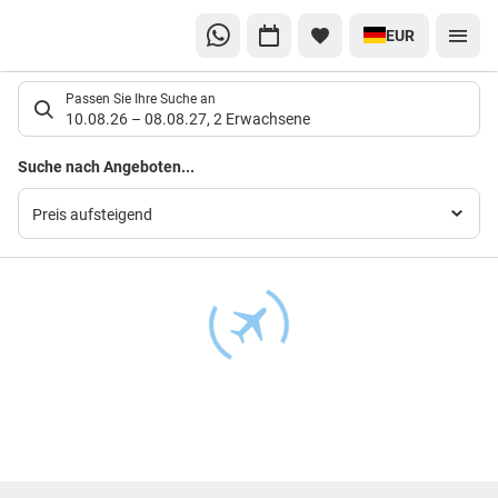
EUR
Suchlistenseite
Passen Sie Ihre Suche an
10.08.26
–
08.08.27
,
2 Erwachsene
Suchergebnisse
Suche nach Angeboten...
Preis aufsteigend
Footer