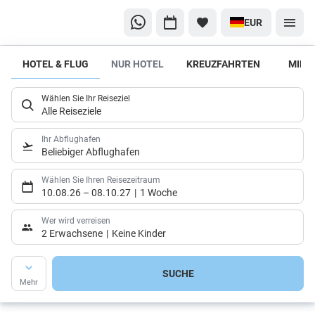
EUR
HOTEL & FLUG
NUR HOTEL
KREUZFAHRTEN
MIET
Und
welcher
Wählen Sie Ihr Reiseziel
Hoteltyp
Alle Reiseziele
sind
Sie?
Ihr Abflughafen
Beliebiger Abflughafen
Hier
kommen
Wählen Sie Ihren Reisezeitraum
10.08.26
–
08.10.27
1 Woche
unsere
Inspirationen
Wer wird verreisen
2 Erwachsene
Keine Kinder
SUCHE
Mehr