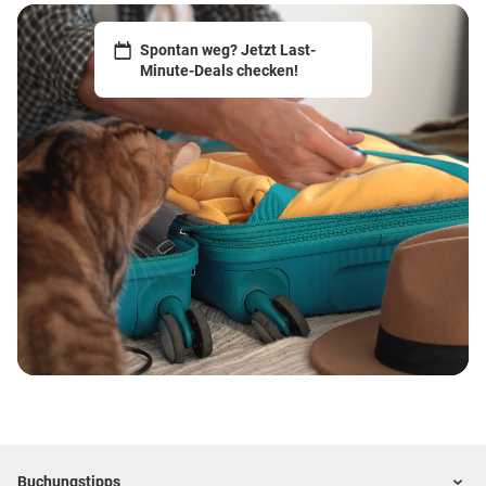
Spontan weg? Jetzt Last-
Minute-Deals checken!
Footer
Footer navigation
Buchungstipps