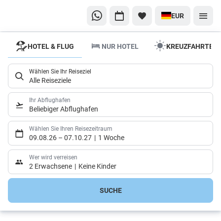
EUR
HOTEL & FLUG
NUR HOTEL
KREUZFAHRTEN
Entdecken
Sie die
Wählen Sie Ihr Reiseziel
schönsten
Alle Reiseziele
Flüsse der
Welt
Ihr Abflughafen
Beliebiger Abflughafen
Ihr perfektes
Flusskreuzfahrt-
Wählen Sie Ihren Reisezeitraum
09.08.26
–
07.10.27
1 Woche
Erlebnis
Wer wird verreisen
2 Erwachsene
Keine Kinder
SUCHE