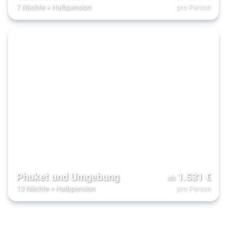
7 Nächte
+
Halbpension
pro Person
Phuket und Umgebung
1.531
€
ab
13 Nächte
+
Halbpension
pro Person