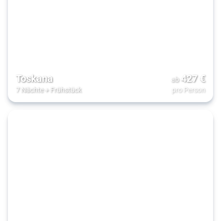
Toskana
427
€
ab
7 Nächte
+
Frühstück
pro Person