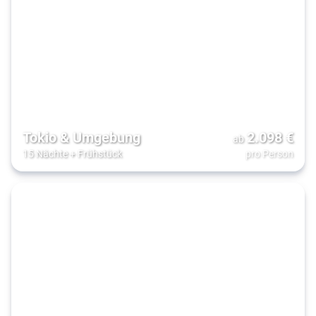
Tokio & Umgebung
2.098
€
ab
15 Nächte
+
Frühstück
pro Person