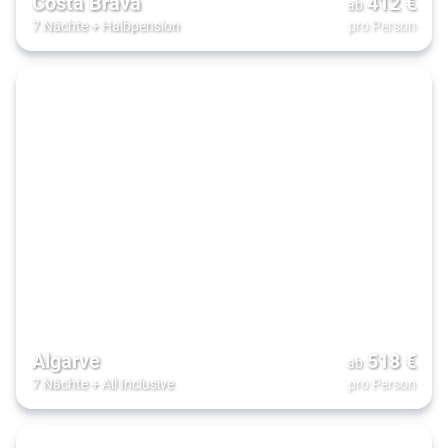
Costa Brava
412
€
ab
7 Nächte
+
Halbpension
pro Person
Algarve
518
€
ab
7 Nächte
+
All Inclusive
pro Person