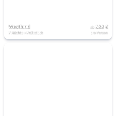
Westland
633
€
ab
7 Nächte
+
Frühstück
pro Person