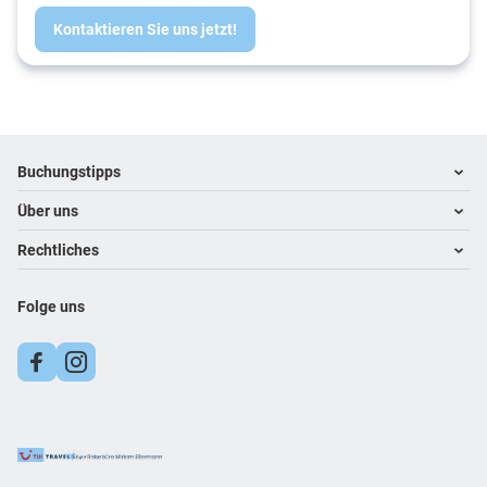
Kontaktieren Sie uns jetzt!
Footer
Footer navigation
Buchungstipps
Über uns
Warum im Reisebüro buchen
Inspiration
Rechtliches
Kontakt
Reisewelten
Über uns
Impressum
Folge uns
Datenschutz