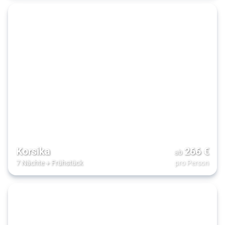
Korsika
266
€
ab
7 Nächte
+
Frühstück
pro Person