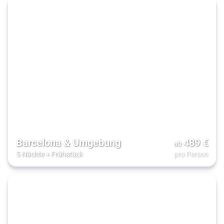
Barcelona & Umgebung
489
€
ab
5 Nächte
+
Frühstück
pro Person