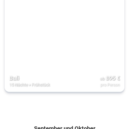
Bali
895
€
ab
15 Nächte
+
Frühstück
pro Person
September und Oktober