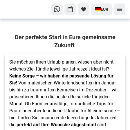
EUR
Finden
Der perfekte Start in Eure gemeinsame
Sie Ihren
Zukunft
perfekten
Urlaub!
Sie möchten Ihren Urlaub planen, wissen aber nicht,
Die
welches Ziel für die jeweilige Jahreszeit ideal ist?
besten
Keine Sorge – wir haben die passende Lösung für
Reiseziele
Sie!
Von malerischen Winterlandschaften im Januar
für jeden
bis hin zu traumhaften Fernreisen im Dezember – wir
Monat
präsentieren Ihnen die besten Reiseziele für jeden
Monat. Ob Familienausflüge, romantische Trips für
Paare oder abenteuerliche Urlaube für Alleinreisende –
hier finden Sie inspirierende Ideen für jede Jahreszeit,
die
perfekt auf Ihre Wünsche abgestimmt
sind.