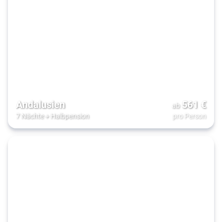
Andalusien
561
€
ab
7 Nächte
+
Halbpension
pro Person