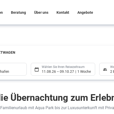
on
Beratung
Über uns
Kontakt
Angebote
ETWAGEN
Wählen Sie Ihren Reisezeitraum
We
ghafen
11.08.26
–
09.10.27
1 Woche
2 
ie Übernachtung zum Erlebn
Familienurlaub mit Aqua Park bis zur Luxusunterkunft mit Priva