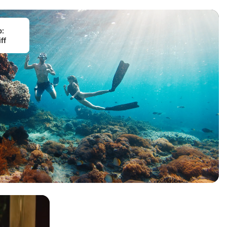
b:
ff