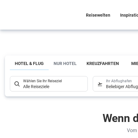
Reisewelten
Inspirati
Und welcher
Hoteltyp sind Sie?
HOTEL & FLUG
NUR HOTEL
KREUZFAHRTEN
MI
Hier
Wählen Sie Ihr Reiseziel
Ihr Abflughafen
kommen
Alle Reiseziele
Beliebiger Abflu
unsere
Inspirationen
Wenn d
Vom 